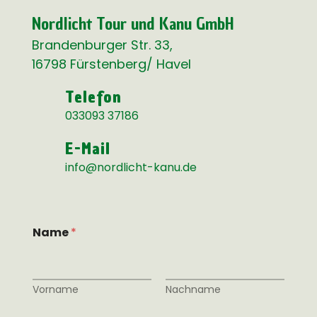
Nordlicht Tour und Kanu GmbH
Brandenburger Str. 33,
16798 Fürstenberg/ Havel
Telefon
033093 37186
E-Mail
info@nordlicht-kanu.de
N
Name
*
a
c
h
r
i
Vorname
Nachname
c
h