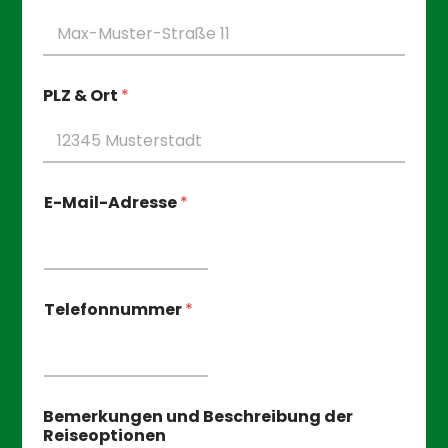
e
i
s
e
L
PLZ & Ort
*
a
y
o
u
t
E-Mail-Adresse
*
Telefonnummer
*
Bemerkungen und Beschreibung der
Reiseoptionen