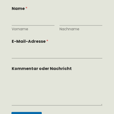
Name
*
Vorname
Nachname
E-Mail-Adresse
*
N
Kommentar oder Nachricht
a
c
h
r
i
c
h
t
N
a