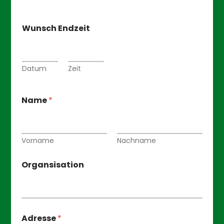
Wunsch Endzeit
Datum
Zeit
Name
*
Vorname
Nachname
Organsisation
&
Adresse
*
R