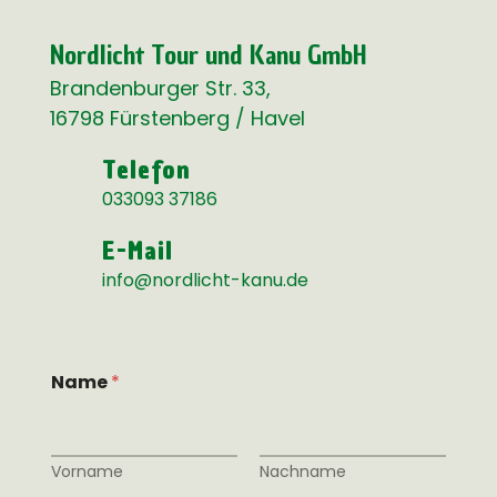
Nordlicht Tour und Kanu GmbH
Brandenburger Str. 33,
16798 Fürstenberg / Havel
Telefon
033093 37186
E-Mail
info@nordlicht-kanu.de
o
Name
*
d
e
r
N
a
Vorname
Nachname
m