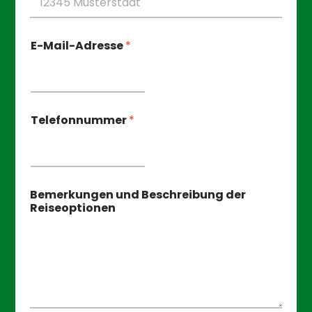
E-Mail-Adresse
*
Telefonnummer
*
a
Bemerkungen und Beschreibung der
u
Reiseoptionen
f
a
u
f
m
e
r
k